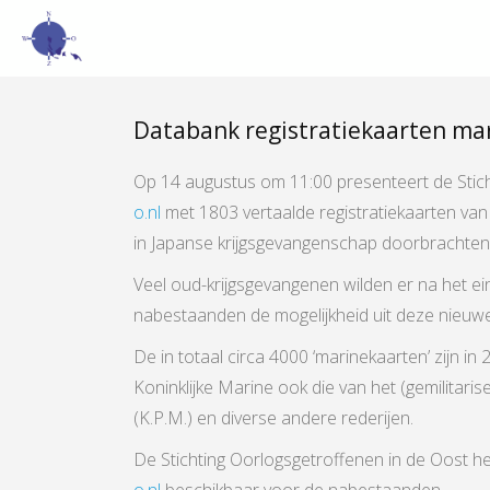
Databank registratiekaarten mar
Op 14 augustus om 11:00 presenteert de Stic
o.nl
met 1803 vertaalde registratiekaarten va
in Japanse krijgsgevangenschap doorbrachten
Veel oud-krijgsgevangenen wilden er na het e
nabestaanden de mogelijkheid uit deze nieuwe b
De in totaal circa 4000 ‘marinekaarten’ zijn 
Koninklijke Marine ook die van het (gemilitar
(K.P.M.) en diverse andere rederijen.
De Stichting Oorlogsgetroffenen in de Oost he