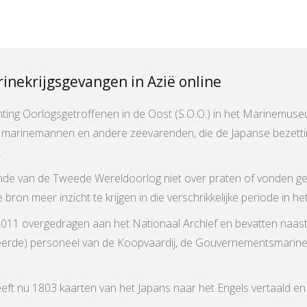
inekrijgsgevangen in Azië online
hting Oorlogsgetroffenen in de Oost (S.O.O.) in het Marinemus
n marinemannen en andere zeevarenden, die de Japanse bezetti
.
inde van de Tweede Wereldoorlog niet over praten of vonden ge
ron meer inzicht te krijgen in die verschrikkelijke periode in he
in 2011 overgedragen aan het Nationaal Archief en bevatten naas
iseerde) personeel van de Koopvaardij, de Gouvernementsmarine
eft nu 1803 kaarten van het Japans naar het Engels vertaald en s