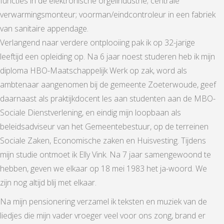
functies in de elektronische orgelindustrie; centrale
verwarmingsmonteur; voorman/eindcontroleur in een fabriek
van sanitaire appendage.
Verlangend naar verdere ontplooiing pak ik op 32-jarige
leeftijd een opleiding op. Na 6 jaar noest studeren heb ik mijn
diploma HBO-Maatschappelijk Werk op zak, word als
ambtenaar aangenomen bij de gemeente Zoeterwoude, geef
daarnaast als praktijkdocent les aan studenten aan de MBO-
Sociale Dienstverlening, en eindig mijn loopbaan als
beleidsadviseur van het Gemeentebestuur, op de terreinen
Sociale Zaken, Economische zaken en Huisvesting. Tijdens
mijn studie ontmoet ik Elly Vink. Na 7 jaar samengewoond te
hebben, geven we elkaar op 18 mei 1983 het ja-woord. We
zijn nog altijd blij met elkaar.
Na mijn pensionering verzamel ik teksten en muziek van de
liedjes die mijn vader vroeger veel voor ons zong, brand er