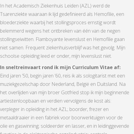
In het Academisch Ziekenhuis Leiden (AZL) werd de
Tsarenziekte waaraan ik lijd gedefinieerd als Hemofilie, een
bloederziekte waarbij het stollingsproces ernstig wordt
belemmerd wegens het ontbreken van één van de negen
stollingseiwitten. Flamboyante levenslust en Hemofilie gaan
niet samen. Frequent ziekenhuisverblijf was het gevolg. Mijn
schoolse opleiding leed er onder, mijn levenslust niet.
In sneltreinvaart rond ik mijn Curriculum Vitae af:
Eind jaren ’50, begin jaren ’60, reis ik als sologitarist met een
muziekgezelschap door Nederland, België en Duitsland. Na
het overlijden van mijn broer Gotfried stop ik mijn beginnende
artiestenloopbaan en verdien vervolgens de kost als:
verpleger in opleiding in het AZL; boorder, frezer en
metaaldraaier in een fabriek voor boorwerktuigen voor de
olie en gaswinning; soldeerder en lasser, en in leidinggevende