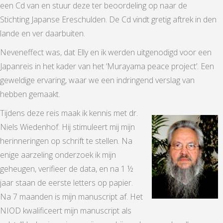
een Cd van en stuur deze ter beoordeling op naar de
Stichting Japanse Ereschulden. De Cd vindt gretig aftrek in den
lande en ver daarbuiten.
Neveneffect was, dat Elly en ik werden uitgenodigd voor een
Japanreis in het kader van het ‘Murayama peace project’. Een
geweldige ervaring, waar we een indringend verslag van
hebben gemaakt.
Tijdens deze reis maak ik kennis met dr.
Niels Wiedenhof. Hij stimuleert mij mijn
herinneringen op schrift te stellen. Na
enige aarzeling onderzoek ik mijn
geheugen, verifieer de data, en na 1 ½
jaar staan de eerste letters op papier.
Na 7 maanden is mijn manuscript af. Het
NIOD kwalificeert mijn manuscript als