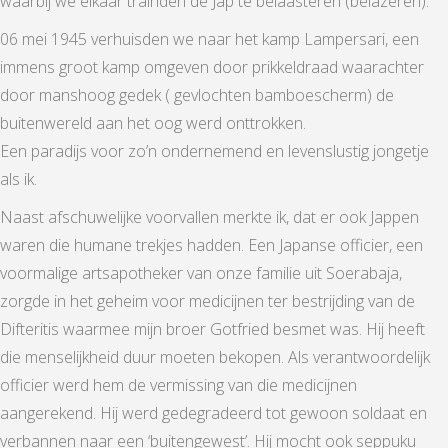
waarbij we elkaar trainden de Jap te belaasteren (belazeren).
06 mei 1945 verhuisden we naar het kamp Lampersari, een
immens groot kamp omgeven door prikkeldraad waarachter
door manshoog gedek ( gevlochten bamboescherm) de
buitenwereld aan het oog werd onttrokken.
Een paradijs voor zo’n ondernemend en levenslustig jongetje
als ik.
Naast afschuwelijke voorvallen merkte ik, dat er ook Jappen
waren die humane trekjes hadden. Een Japanse officier, een
voormalige artsapotheker van onze familie uit Soerabaja,
zorgde in het geheim voor medicijnen ter bestrijding van de
Difteritis waarmee mijn broer Gotfried besmet was. Hij heeft
die menselijkheid duur moeten bekopen. Als verantwoordelijk
officier werd hem de vermissing van die medicijnen
aangerekend. Hij werd gedegradeerd tot gewoon soldaat en
verbannen naar een ‘buitengewest’. Hij mocht ook seppuku