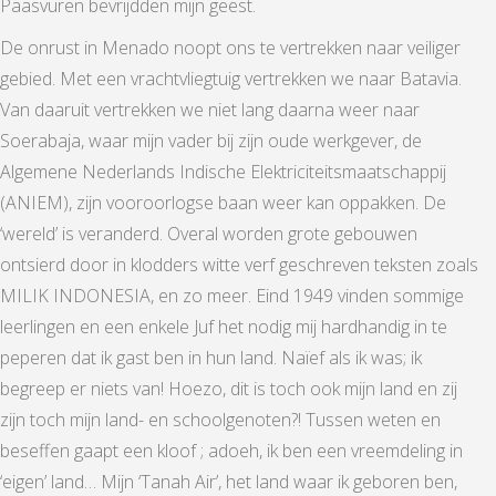
Paasvuren bevrijdden mijn geest.
De onrust in Menado noopt ons te vertrekken naar veiliger
gebied. Met een vrachtvliegtuig vertrekken we naar Batavia.
Van daaruit vertrekken we niet lang daarna weer naar
Soerabaja, waar mijn vader bij zijn oude werkgever, de
Algemene Nederlands Indische Elektriciteitsmaatschappij
(ANIEM), zijn vooroorlogse baan weer kan oppakken. De
‘wereld’ is veranderd. Overal worden grote gebouwen
ontsierd door in klodders witte verf geschreven teksten zoals
MILIK INDONESIA, en zo meer. Eind 1949 vinden sommige
leerlingen en een enkele Juf het nodig mij hardhandig in te
peperen dat ik gast ben in hun land. Naïef als ik was; ik
begreep er niets van! Hoezo, dit is toch ook mijn land en zij
zijn toch mijn land- en schoolgenoten?! Tussen weten en
beseffen gaapt een kloof ; adoeh, ik ben een vreemdeling in
‘eigen’ land… Mijn ‘Tanah Air’, het land waar ik geboren ben,