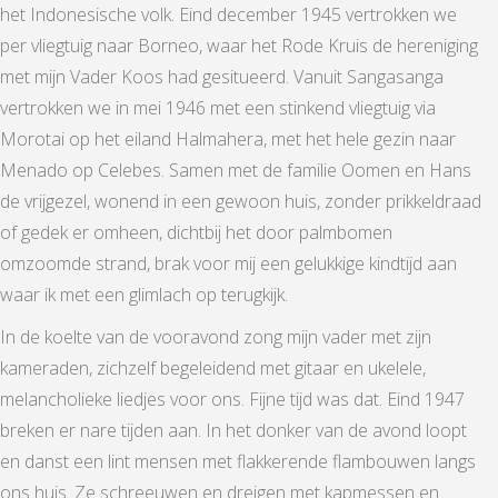
het Indonesische volk. Eind december 1945 vertrokken we
per vliegtuig naar Borneo, waar het Rode Kruis de hereniging
met mijn Vader Koos had gesitueerd. Vanuit Sangasanga
vertrokken we in mei 1946 met een stinkend vliegtuig via
Morotai op het eiland Halmahera, met het hele gezin naar
Menado op Celebes. Samen met de familie Oomen en Hans
de vrijgezel, wonend in een gewoon huis, zonder prikkeldraad
of gedek er omheen, dichtbij het door palmbomen
omzoomde strand, brak voor mij een gelukkige kindtijd aan
waar ik met een glimlach op terugkijk.
In de koelte van de vooravond zong mijn vader met zijn
kameraden, zichzelf begeleidend met gitaar en ukelele,
melancholieke liedjes voor ons. Fijne tijd was dat. Eind 1947
breken er nare tijden aan. In het donker van de avond loopt
en danst een lint mensen met flakkerende flambouwen langs
ons huis. Ze schreeuwen en dreigen met kapmessen en