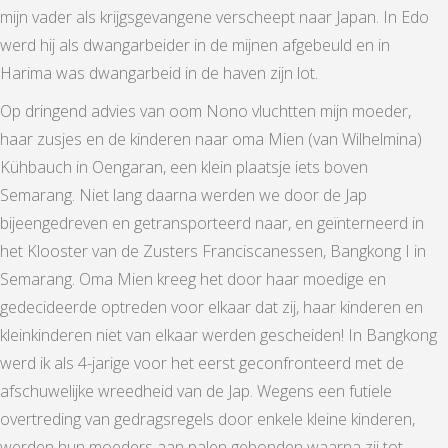
mijn vader als krijgsgevangene verscheept naar Japan. In Edo
werd hij als dwangarbeider in de mijnen afgebeuld en in
Harima was dwangarbeid in de haven zijn lot.
Op dringend advies van oom Nono vluchtten mijn moeder,
haar zusjes en de kinderen naar oma Mien (van Wilhelmina)
Kühbauch in Oengaran, een klein plaatsje iets boven
Semarang. Niet lang daarna werden we door de Jap
bijeengedreven en getransporteerd naar, en geïnterneerd in
het Klooster van de Zusters Franciscanessen, Bangkong I in
Semarang. Oma Mien kreeg het door haar moedige en
gedecideerde optreden voor elkaar dat zij, haar kinderen en
kleinkinderen niet van elkaar werden gescheiden! In Bangkong
werd ik als 4-jarige voor het eerst geconfronteerd met de
afschuwelijke wreedheid van de Jap. Wegens een futiele
overtreding van gedragsregels door enkele kleine kinderen,
werden hun moeders aan palen gebonden waarna zij tot