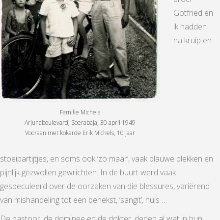
Gotfried en
ik hadden
na kruip en
Familie Michels
Arjunaboulevard, Soerabaja, 30 april 1949
Vooraan met kokarde Erik Michels, 10 jaar
stoeipartijtjes, en soms ook ‘zo maar’, vaak blauwe plekken en
pijnlijk gezwollen gewrichten. In de buurt werd vaak
gespeculeerd over de oorzaken van die blessures, variërend
van mishandeling tot een behekst, ‘sangit’, huis …
De pastoor, de dominee en de dokter, deden al wat in hun