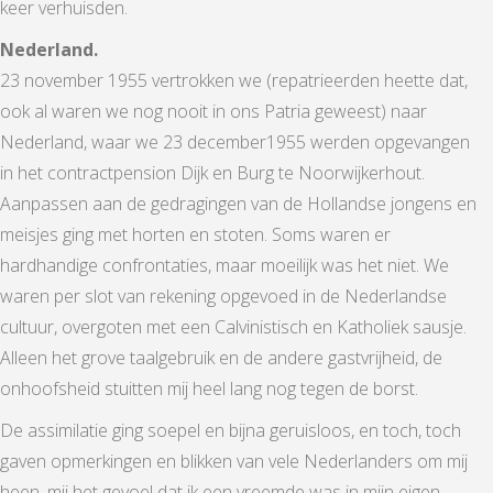
keer verhuisden.
Nederland.
23 november 1955 vertrokken we (repatrieerden heette dat,
ook al waren we nog nooit in ons Patria geweest) naar
Nederland, waar we 23 december1955 werden opgevangen
in het contractpension Dijk en Burg te Noorwijkerhout.
Aanpassen aan de gedragingen van de Hollandse jongens en
meisjes ging met horten en stoten. Soms waren er
hardhandige confrontaties, maar moeilijk was het niet. We
waren per slot van rekening opgevoed in de Nederlandse
cultuur, overgoten met een Calvinistisch en Katholiek sausje.
Alleen het grove taalgebruik en de andere gastvrijheid, de
onhoofsheid stuitten mij heel lang nog tegen de borst.
De assimilatie ging soepel en bijna geruisloos, en toch, toch
gaven opmerkingen en blikken van vele Nederlanders om mij
heen, mij het gevoel dat ik een vreemde was in mijn eigen