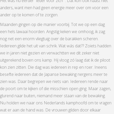
Het was nu eerder “ieder voor zich “. Dat kon ook haast niet
anders, want men had geen energie meer over om voor een
ander op te komen of te zorgen.
Maanden gingen op die manier voorbij. Tot we op een dag
een hels lawaai hoorden. Angstig keken we omhoog, ik zag
nog net een enorm vliegtuig over de barakken scheren.
Iedereen gilde het uit van schrik. Wat wás dat?? Zoiets hadden
we in jaren niet gezien en verwachtten we dit zeker niet
uitgerekend boven ons kamp. Hij vloog zó laag dat ik de piloot
kon zien zitten. Die dag was iedereen in rep en roer. Ineens
besefte iedereen dat de Japanse bewaking nergens meer te
zien was. Daar begrepen we niets van. Iedereen rende naar
de poort om te kijken of die misschien open ging. Maar zagen,
glurend naar buiten, niemand meer staan van de bewaking.
Nu holden we naar ons Nederlands kamphoofd om te vragen
wat er aan de hand was. De vrouwen gilden door elkaar