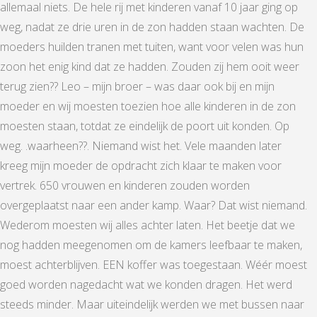
allemaal niets. De hele rij met kinderen vanaf 10 jaar ging op
weg, nadat ze drie uren in de zon hadden staan wachten. De
moeders huilden tranen met tuiten, want voor velen was hun
zoon het enig kind dat ze hadden. Zouden zij hem ooit weer
terug zien?? Leo – mijn broer – was daar ook bij en mijn
moeder en wij moesten toezien hoe alle kinderen in de zon
moesten staan, totdat ze eindelijk de poort uit konden. Op
weg. .waarheen??. Niemand wist het. Vele maanden later
kreeg mijn moeder de opdracht zich klaar te maken voor
vertrek. 650 vrouwen en kinderen zouden worden
overgeplaatst naar een ander kamp. Waar? Dat wist niemand.
Wederom moesten wij alles achter laten. Het beetje dat we
nog hadden meegenomen om de kamers leefbaar te maken,
moest achterblijven. EEN koffer was toegestaan. Wéér moest
goed worden nagedacht wat we konden dragen. Het werd
steeds minder. Maar uiteindelijk werden we met bussen naar