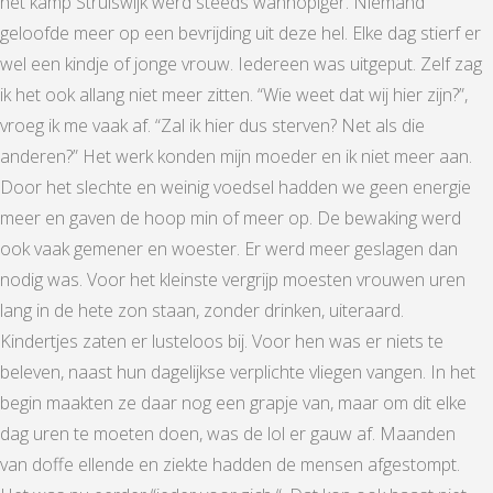
het kamp Struiswijk werd steeds wanhopiger. Niemand
geloofde meer op een bevrijding uit deze hel. Elke dag stierf er
wel een kindje of jonge vrouw. Iedereen was uitgeput. Zelf zag
ik het ook allang niet meer zitten. “Wie weet dat wij hier zijn?”,
vroeg ik me vaak af. “Zal ik hier dus sterven? Net als die
anderen?” Het werk konden mijn moeder en ik niet meer aan.
Door het slechte en weinig voedsel hadden we geen energie
meer en gaven de hoop min of meer op. De bewaking werd
ook vaak gemener en woester. Er werd meer geslagen dan
nodig was. Voor het kleinste vergrijp moesten vrouwen uren
lang in de hete zon staan, zonder drinken, uiteraard.
Kindertjes zaten er lusteloos bij. Voor hen was er niets te
beleven, naast hun dagelijkse verplichte vliegen vangen. In het
begin maakten ze daar nog een grapje van, maar om dit elke
dag uren te moeten doen, was de lol er gauw af. Maanden
van doffe ellende en ziekte hadden de mensen afgestompt.