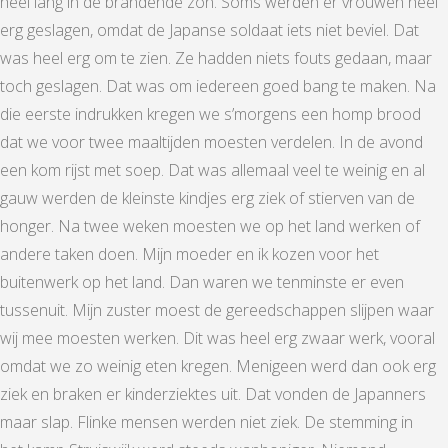
heel lang in de brandende zon. Soms werden er vrouwen heel
erg geslagen, omdat de Japanse soldaat iets niet beviel. Dat
was heel erg om te zien. Ze hadden niets fouts gedaan, maar
toch geslagen. Dat was om iedereen goed bang te maken. Na
die eerste indrukken kregen we s’morgens een homp brood
dat we voor twee maaltijden moesten verdelen. In de avond
een kom rijst met soep. Dat was allemaal veel te weinig en al
gauw werden de kleinste kindjes erg ziek of stierven van de
honger. Na twee weken moesten we op het land werken of
andere taken doen. Mijn moeder en ik kozen voor het
buitenwerk op het land. Dan waren we tenminste er even
tussenuit. Mijn zuster moest de gereedschappen slijpen waar
wij mee moesten werken. Dit was heel erg zwaar werk, vooral
omdat we zo weinig eten kregen. Menigeen werd dan ook erg
ziek en braken er kinderziektes uit. Dat vonden de Japanners
maar slap. Flinke mensen werden niet ziek. De stemming in