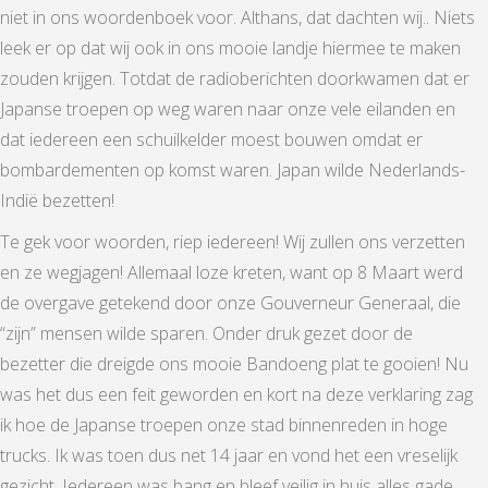
niet in ons woordenboek voor. Althans, dat dachten wij.. Niets
leek er op dat wij ook in ons mooie landje hiermee te maken
zouden krijgen. Totdat de radioberichten doorkwamen dat er
Japanse troepen op weg waren naar onze vele eilanden en
dat iedereen een schuilkelder moest bouwen omdat er
bombardementen op komst waren. Japan wilde Nederlands-
Indië bezetten!
Te gek voor woorden, riep iedereen! Wij zullen ons verzetten
en ze wegjagen! Allemaal loze kreten, want op 8 Maart werd
de overgave getekend door onze Gouverneur Generaal, die
“zijn” mensen wilde sparen. Onder druk gezet door de
bezetter die dreigde ons mooie Bandoeng plat te gooien! Nu
was het dus een feit geworden en kort na deze verklaring zag
ik hoe de Japanse troepen onze stad binnenreden in hoge
trucks. Ik was toen dus net 14 jaar en vond het een vreselijk
gezicht. Iedereen was bang en bleef veilig in huis alles gade