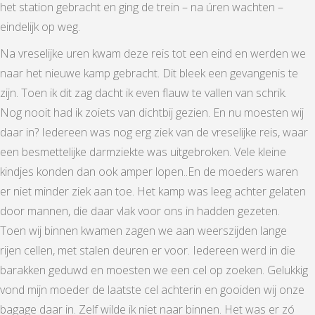
het station gebracht en ging de trein – na úren wachten –
eindelijk op weg.
Na vreselijke uren kwam deze reis tot een eind en werden we
naar het nieuwe kamp gebracht. Dit bleek een gevangenis te
zijn. Toen ik dit zag dacht ik even flauw te vallen van schrik.
Nog nooit had ik zoiets van dichtbij gezien. En nu moesten wij
daar in? Iedereen was nog erg ziek van de vreselijke reis, waar
een besmettelijke darmziekte was uitgebroken. Vele kleine
kindjes konden dan ook amper lopen..En de moeders waren
er niet minder ziek aan toe. Het kamp was leeg achter gelaten
door mannen, die daar vlak voor ons in hadden gezeten.
Toen wij binnen kwamen zagen we aan weerszijden lange
rijen cellen, met stalen deuren er voor. Iedereen werd in die
barakken geduwd en moesten we een cel op zoeken. Gelukkig
vond mijn moeder de laatste cel achterin en gooiden wij onze
bagage daar in. Zelf wilde ik niet naar binnen. Het was er zó