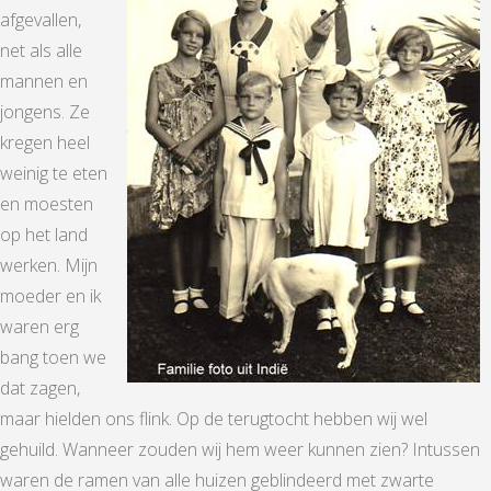
afgevallen,
net als alle
mannen en
jongens. Ze
kregen heel
weinig te eten
en moesten
op het land
werken. Mijn
moeder en ik
waren erg
bang toen we
dat zagen,
maar hielden ons flink. Op de terugtocht hebben wij wel
gehuild. Wanneer zouden wij hem weer kunnen zien? Intussen
waren de ramen van alle huizen geblindeerd met zwarte