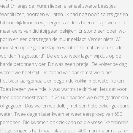
vies! En langs de muren liepen allemaal zwarte beestjes.
Wandluizen, hoorden wij laten. Ik had nog nooit zoiets gezien..
Uiteindelijk konden wij nergens anders heen en zijn we de cel
maar eens van dichtbij gaan bekijken. Er stond een open wc-
pot in en een brits tegen de muur geklapt. Verder niets. Wij
moesten op de grond slapen want onze matrassen zouden
worden “nagestuurd”. De eerste week lagen wij dus op de
harde betonnen vloer. Dit was geen pretje.. De volgende dag
waren we heel stijf. De avond van aankomst werd het
houtvuur aangemaakt en begon de kokkin met water koken.
Toen kregen we eindelijk wat warms te drinken. Iets dat voor
thee door moest gaan. In 24 uur hadden we niets gedronken
of gegeten. Dus waren we dolblij met een hete beker gekleurd
water. Twee dagen later kwam er weer een groep van 650
personen. Die kwamen ook ziek aan na die vreselijke treinreis.
De gevangenis had maar plaats voor 400 man, maar nu zaten