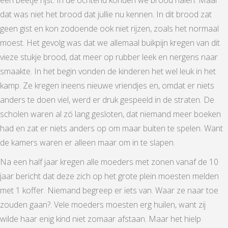
dat was niet het brood dat jullie nu kennen. In dit brood zat
geen gist en kon zodoende ook niet rijzen, zoals het normaal
moest. Het gevolg was dat we allemaal buikpijn kregen van dit
vieze stukje brood, dat meer op rubber leek en nergens naar
smaakte. In het begin vonden de kinderen het wel leuk in het
kamp. Ze kregen ineens nieuwe vriendjes en, omdat er niets
anders te doen viel, werd er druk gespeeld in de straten. De
scholen waren al zó lang gesloten, dat niemand meer boeken
had en zat er niets anders op om maar buiten te spelen. Want
de kamers waren er alleen maar om in te slapen.
Na een half jaar kregen alle moeders met zonen vanaf de 10
jaar bericht dat deze zich op het grote plein moesten melden
met 1 koffer. Niemand begreep er iets van. Waar ze naar toe
zouden gaan?. Vele moeders moesten erg huilen, want zij
wilde haar enig kind niet zomaar afstaan. Maar het hielp